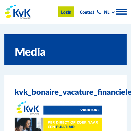
KvK Bonaire
Login
Contact
NL
Handelsregister
Media
Advies en informatie
Ondernemen op Bonaire
Over de KvK
kvk_bonaire_vacature_financiele
Nieuws & Events
Zoeken