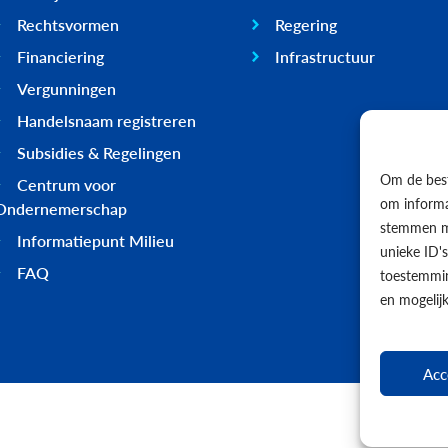
Rechtsvormen
Regering
Financiering
Infrastructuur
Vergunningen
Handelsnaam registreren
Subsidies & Regelingen
Om de best
Centrum voor
om informat
Ondernemerschap
stemmen me
Informatiepunt Milieu
unieke ID'
FAQ
toestemmin
en mogelij
Acc