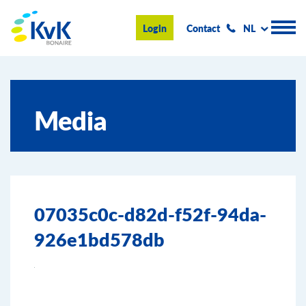
KvK Bonaire
Login
Contact
NL
Handelsregister
Media
Advies en informatie
Ondernemen op Bonaire
Over de KvK
07035c0c-d82d-f52f-94da-
Nieuws & Events
926e1bd578db
Zoeken