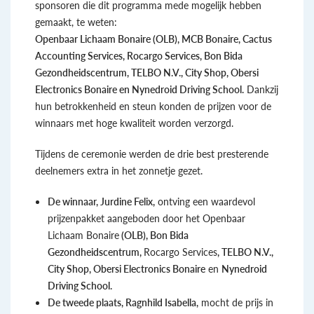
sponsoren die dit programma mede mogelijk hebben
gemaakt, te weten:
Openbaar Lichaam Bonaire (OLB)
,
MCB Bonaire
,
Cactus
Accounting Services
,
Rocargo Services
,
Bon Bida
Gezondheidscentrum
,
TELBO N.V.
,
City Shop
,
Obersi
Electronics Bonaire
en
Nynedroid Driving School
.
Dankzij
hun betrokkenheid en steun konden de prijzen voor de
winnaars met hoge kwaliteit worden verzorgd.
Tijdens de ceremonie werden de drie best presterende
deelnemers extra in het zonnetje gezet.
De winnaar, Jurdine Felix,
ontving een waardevol
prijzenpakket aangeboden door het Openbaar
Lichaam Bonaire
(
OLB)
,
Bon Bida
Gezondheidscentrum
,
Rocargo Services
,
TELBO N.V.
,
City Shop
,
Obersi Electronics Bonaire
en
Nynedroid
Driving School
.
De tweede plaats, Ragnhild Isabella,
mocht de prijs in