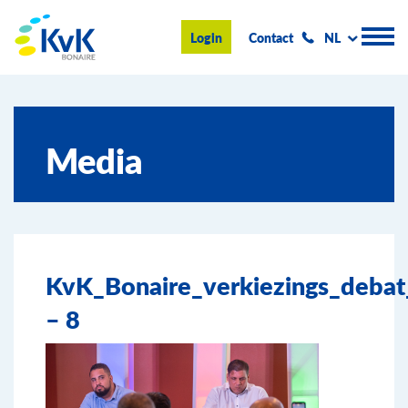
KvK Bonaire
Login
Contact
NL
Handelsregister
Media
Advies en informatie
Ondernemen op Bonaire
Over de KvK
KvK_Bonaire_verkiezings_debat_
Nieuws & Events
– 8
Zoeken