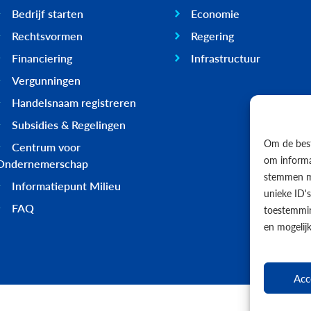
Bedrijf starten
Economie
Rechtsvormen
Regering
Financiering
Infrastructuur
Vergunningen
Handelsnaam registreren
Subsidies & Regelingen
Om de best
Centrum voor
om informat
Ondernemerschap
stemmen me
Informatiepunt Milieu
unieke ID'
FAQ
toestemmin
en mogelij
Acc