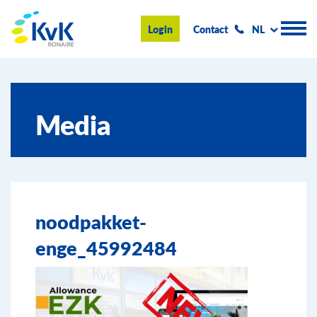
KvK Bonaire
Login
Contact
NL
Handelsregister
Media
Advies en informatie
Ondernemen op Bonaire
Over de KvK
noodpakket-
Nieuws & Events
enge_45992484
Zoeken