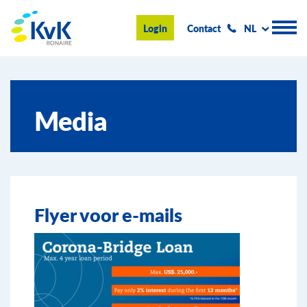
KvK Bonaire
Login
Contact
NL
Handelsregister
Media
Advies en informatie
Ondernemen op Bonaire
Over de KvK
Flyer voor e-mails
Nieuws & Events
Zoeken