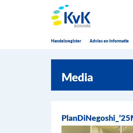
KvK Bonaire
Handelsregister
Advies en informatie
Media
PlanDiNegoshi_’25