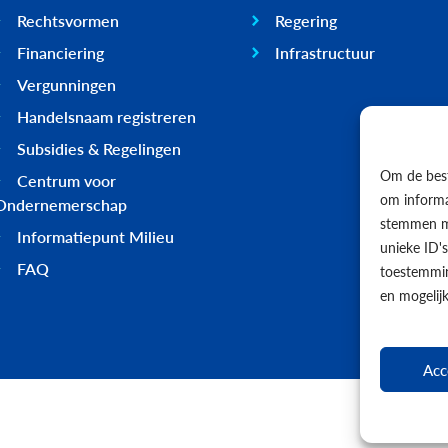
Rechtsvormen
Regering
Financiering
Infrastructuur
Vergunningen
Handelsnaam registreren
Subsidies & Regelingen
Om de best
Centrum voor
om informat
Ondernemerschap
stemmen me
Informatiepunt Milieu
unieke ID'
FAQ
toestemmin
en mogelij
Acc