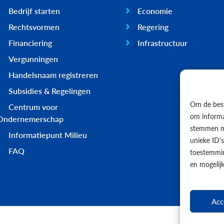
Bedrijf starten
Economie
Rechtsvormen
Regering
Financiering
Infrastructuur
Vergunningen
Handelsnaam registreren
Subsidies & Regelingen
Om de best
Centrum voor
om informat
Ondernemerschap
stemmen me
Informatiepunt Milieu
unieke ID'
FAQ
toestemmin
en mogelij
Acc