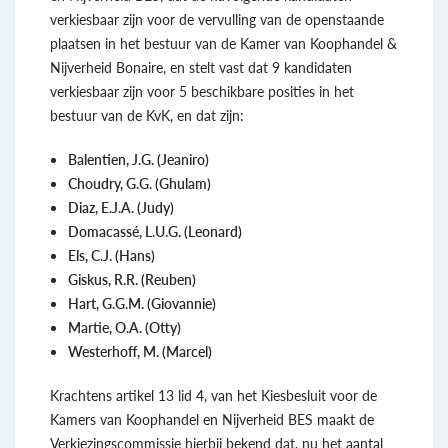
verkiesbaar zijn voor de vervulling van de openstaande
plaatsen in het bestuur van de Kamer van Koophandel &
Nijverheid Bonaire, en stelt vast dat 9 kandidaten
verkiesbaar zijn voor 5 beschikbare posities in het
bestuur van de KvK, en dat zijn:
Balentien, J.G. (Jeaniro)
Choudry, G.G. (Ghulam)
Diaz, E.J.A. (Judy)
Domacassé, L.U.G. (Leonard)
Els, C.J. (Hans)
Giskus, R.R. (Reuben)
Hart, G.G.M. (Giovannie)
Martie, O.A. (Otty)
Westerhoff, M. (Marcel)
Krachtens artikel 13 lid 4, van het Kiesbesluit voor de
Kamers van Koophandel en Nijverheid BES maakt de
Verkiezingscommissie hierbij bekend dat, nu het aantal