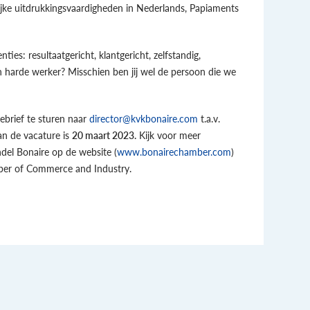
ijke uitdrukkingsvaardigheden in Nederlands, Papiaments
ties: resultaatgericht, klantgericht, zelfstandig,
n harde werker? Misschien ben jij wel de persoon die we
iebrief te sturen naar
director@kvkbonaire.com
t.a.v.
an de vacature is
20 maart 2023
.
Kijk voor meer
el Bonaire op de website (
www.bonairechamber.com
)
ber of Commerce and Industry.