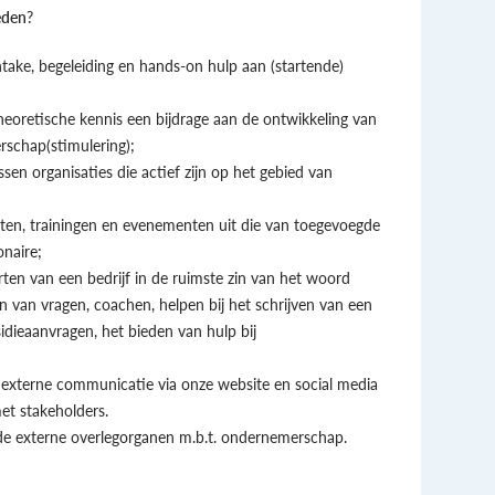
eden
?
ntake, begeleiding en hands-on hulp aan (startende)
heoretische kennis een bijdrage aan de ontwikkeling van
rschap(stimulering);
sen organisaties die actief zijn op het gebied van
cten, trainingen en evenementen uit die van toegevoegde
naire;
rten van een bedrijf in de ruimste zin van het woord
 van vragen, coachen, helpen bij het schrijven van een
sidieaanvragen, het bieden van hulp bij
 externe communicatie via onze website en social media
t stakeholders.
de externe overlegorganen m.b.t. ondernemerschap.