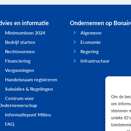
vies en informatie
Ondernemen op Bonair
Minimumloon 2024
Algemeen
Bedrijf starten
Economie
Rechtsvormen
Regering
Financiering
Infrastructuur
Vergunningen
Handelsnaam registreren
Subsidies & Regelingen
Om de best
Centrum voor
om informat
Ondernemerschap
stemmen me
Informatiepunt Milieu
unieke ID'
FAQ
toestemmin