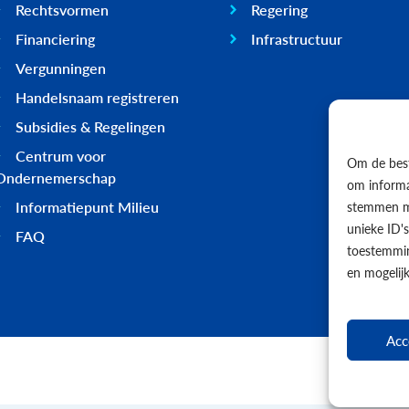
Rechtsvormen
Regering
Financiering
Infrastructuur
Vergunningen
Handelsnaam registreren
Subsidies & Regelingen
Centrum voor
Om de best
Ondernemerschap
om informat
Informatiepunt Milieu
stemmen me
unieke ID'
FAQ
toestemmin
en mogelij
Acc