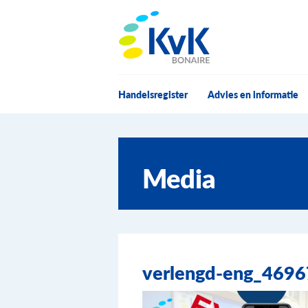
KvK Bonaire
Handelsregister
Advies en informatie
Media
verlengd-eng_469