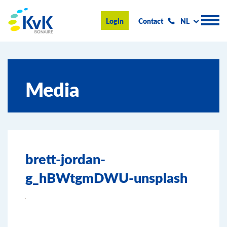
KvK Bonaire
Login
Contact
NL
Handelsregister
Media
Advies en informatie
Ondernemen op Bonaire
Over de KvK
brett-jordan-
Nieuws & Events
g_hBWtgmDWU-unsplash
Zoeken