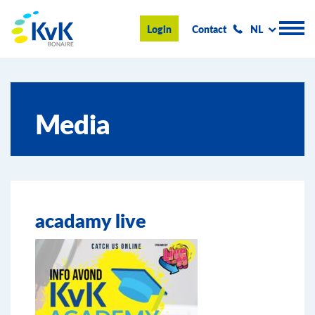
KvK Bonaire
Login
Contact
NL
Handelsregister
Media
Advies en informatie
Ondernemen op Bonaire
Over de KvK
acadamy live
Nieuws & Events
Zoeken