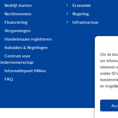
Bedrijf starten
Economie
Rechtsvormen
Regering
Financiering
Infrastructuur
Vergunningen
Handelsnaam registreren
Subsidies & Regelingen
Om de best
Centrum voor
om informat
Ondernemerschap
stemmen me
Informatiepunt Milieu
unieke ID'
FAQ
toestemmin
en mogelij
Acc