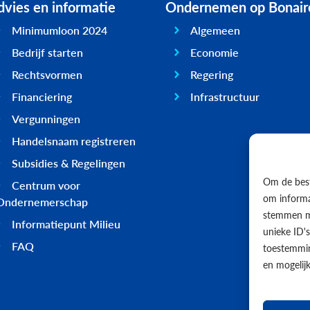
vies en informatie
Ondernemen op Bonair
Minimumloon 2024
Algemeen
Bedrijf starten
Economie
Rechtsvormen
Regering
Financiering
Infrastructuur
Vergunningen
Handelsnaam registreren
Subsidies & Regelingen
Om de best
Centrum voor
om informat
Ondernemerschap
stemmen me
Informatiepunt Milieu
unieke ID'
FAQ
toestemmin
en mogelij