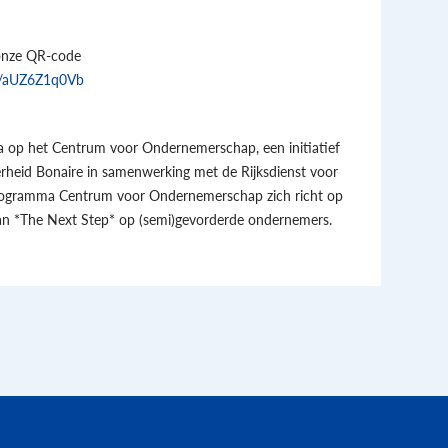
n onze QR-code
/e/aUZ6Z1q0Vb
a op het Centrum voor Ondernemerschap, een initiatief
heid Bonaire in samenwerking met de Rijksdienst voor
ogramma Centrum voor Ondernemerschap zich richt op
van *The Next Step* op (semi)gevorderde ondernemers.