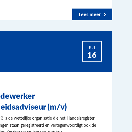
Lees meer
JUL
16
edewerker
leidsadviseur (m/v)
is de wettelijke organisatie die het Handelsregister
llingen staan geregistreerd en vertegenwoordigt ook de
naire. Ondernemers kunnen met hun …