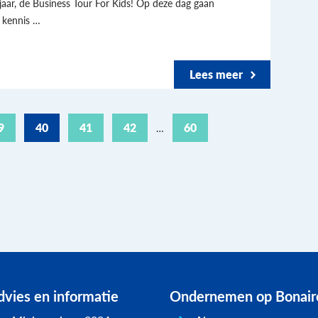
aar, de Business Tour For Kids! Op deze dag gaan
 kennis …
Lees meer
9
40
41
42
60
…
vies en informatie
Ondernemen op Bonair