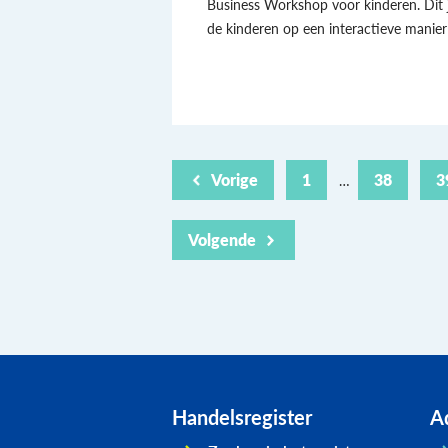
Business Workshop voor kinderen. Dit j
de kinderen op een interactieve manier
Vorige
1
38
3
…
Volgende
Handelsregister
Ad